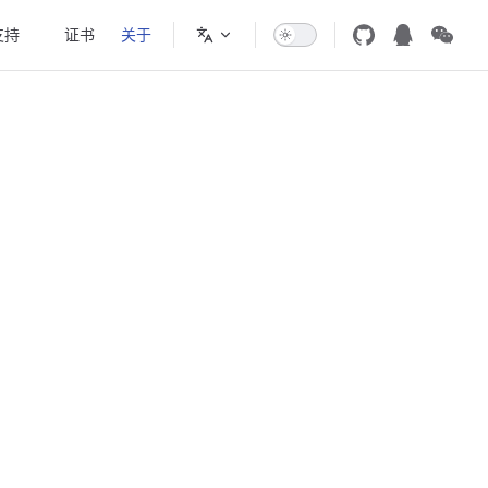
支持
🔥证书
关于