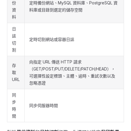
份
定時備份網站、MySQL 資料庫、PostgreSQL 資
資
料庫或目錄到選定的儲存空間
料
日
誌
定時切割網站或容器日誌
切
割
向指定 URL 傳送 HTTP 請求
存
（GET/POST/PUT/DELETE/PATCH/HEAD），
取
可選擇性設定標頭、主體、逾時、重試次數以及
URL
忽略憑證
同
步
同步伺服器時間
時
間