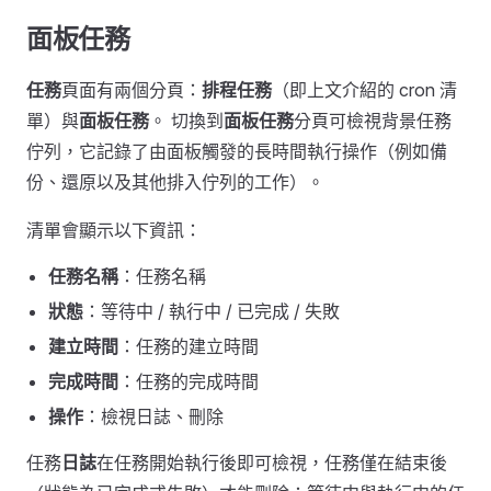
面板任務
任務
頁面有兩個分頁：
排程任務
（即上文介紹的 cron 清
單）與
面板任務
。 切換到
面板任務
分頁可檢視背景任務
佇列，它記錄了由面板觸發的長時間執行操作（例如備
份、還原以及其他排入佇列的工作）。
清單會顯示以下資訊：
任務名稱
：任務名稱
狀態
：等待中 / 執行中 / 已完成 / 失敗
建立時間
：任務的建立時間
完成時間
：任務的完成時間
操作
：檢視日誌、刪除
任務
日誌
在任務開始執行後即可檢視，任務僅在結束後