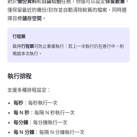
對於
備份資料
和
日誌切割
任務，你還可以設定
保留數量
，
僅保留最近的備份/封存並自動清除較舊的檔案，同時選
擇目標
儲存空間
。
行程鎖
啟用
行程鎖
可防止重複執行：若上一次執行仍在進行中，則
略過本次執行。
執行排程
支援多種排程設定：
每秒
：每秒執行一次
每 N 秒
：每隔 N 秒執行一次
每分鐘
：每分鐘執行一次
每 N 分鐘
：每隔 N 分鐘執行一次