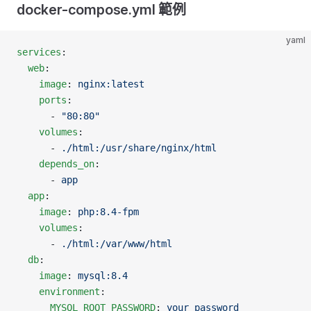
docker-compose.yml 範例
yaml
services
:
  web
:
    image
: 
nginx:latest
    ports
:
      - 
"80:80"
    volumes
:
      - 
./html:/usr/share/nginx/html
    depends_on
:
      - 
app
  app
:
    image
: 
php:8.4-fpm
    volumes
:
      - 
./html:/var/www/html
  db
:
    image
: 
mysql:8.4
    environment
:
      MYSQL_ROOT_PASSWORD
: 
your_password