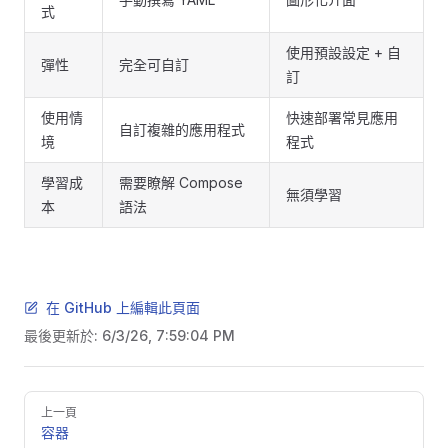
式
使用預設設定 + 自
彈性
完全可自訂
訂
使用情
快速部署常見應用
自訂複雜的應用程式
境
程式
學習成
需要瞭解 Compose
無須學習
本
語法
在 GitHub 上編輯此頁面
最後更新於:
6/3/26, 7:59:04 PM
Pager
上一頁
容器