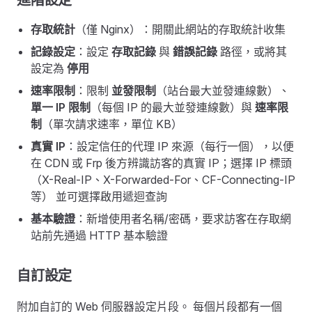
進階設定
存取統計
（僅 Nginx）：開關此網站的存取統計收集
記錄設定
：設定
存取記錄
與
錯誤記錄
路徑，或將其
設定為
停用
速率限制
：限制
並發限制
（站台最大並發連線數）、
單一 IP 限制
（每個 IP 的最大並發連線數）與
速率限
制
（單次請求速率，單位 KB）
真實 IP
：設定信任的代理 IP 來源（每行一個），以便
在 CDN 或 Frp 後方辨識訪客的真實 IP；選擇 IP 標頭
（X-Real-IP、X-Forwarded-For、CF-Connecting-IP
等） 並可選擇啟用遞迴查詢
基本驗證
：新增使用者名稱/密碼，要求訪客在存取網
站前先通過 HTTP 基本驗證
自訂設定
附加自訂的 Web 伺服器設定片段。 每個片段都有一個