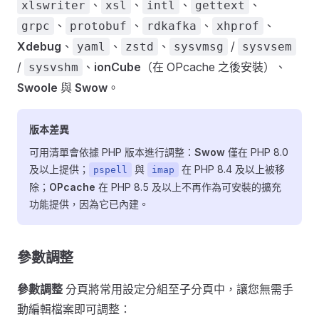
、
、
、
、
xlswriter
xsl
intl
gettext
、
、
、
、
grpc
protobuf
rdkafka
xhprof
Xdebug
、
、
、
/
yaml
zstd
sysvmsg
sysvsem
/
、
ionCube
（在 OPcache 之後安裝）、
sysvshm
Swoole
與
Swow
。
版本差異
可用清單會依據 PHP 版本進行調整：
Swow
僅在 PHP 8.0
及以上提供；
與
在 PHP 8.4 及以上被移
pspell
imap
除；
OPcache
在 PHP 8.5 及以上不再作為可安裝的擴充
功能提供，因為它已內建。
參數調整
參數調整
分頁將常用設定分組至子分頁中，讓您無需手
動編輯檔案即可調整：