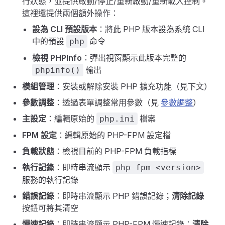
行狀態，並提供啟動/停止/重新啟動/重新載入控制。
這裡還提供兩個額外操作：
設為 CLI 預設版本
：將此 PHP 版本設為系統 CLI
中的預設
命令
php
檢視 PHPInfo
：彈出視窗顯示此版本完整的
輸出
phpinfo()
模組管理
：安裝或解除安裝 PHP 擴充功能（見下文）
參數調整
：透過表單調整常用參數（見
參數調整
）
主設定
：編輯原始的
檔案
php.ini
FPM 設定
：編輯原始的 PHP-FPM 設定檔
負載狀態
：檢視目前的 PHP-FPM 負載指標
執行記錄
：即時串流顯示
php-fpm-<version>
服務的執行記錄
錯誤記錄
：即時串流顯示 PHP 錯誤記錄；
清除記錄
按鈕可將其清空
慢速記錄
：即時串流顯示 PHP-FPM 慢速記錄；
清除