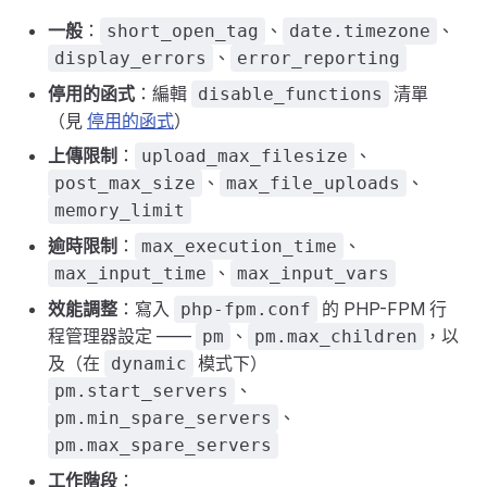
一般
：
、
、
short_open_tag
date.timezone
、
display_errors
error_reporting
停用的函式
：編輯
清單
disable_functions
（見
停用的函式
）
上傳限制
：
、
upload_max_filesize
、
、
post_max_size
max_file_uploads
memory_limit
逾時限制
：
、
max_execution_time
、
max_input_time
max_input_vars
效能調整
：寫入
的 PHP-FPM 行
php-fpm.conf
程管理器設定 ——
、
，以
pm
pm.max_children
及（在
模式下）
dynamic
、
pm.start_servers
、
pm.min_spare_servers
pm.max_spare_servers
工作階段
：