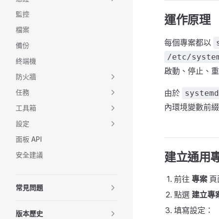
監控
運作原理
檔案
每個專案都以
備份
/etc/syste
終端機
啟動、停止、
防火牆
任務
由於
systemd
內環境變數前綴等
工具箱
設定
面板 API
建立通用
安全建議
前往
專案
頁
常見問題
點選
建立專
填寫設定：
版本歷史