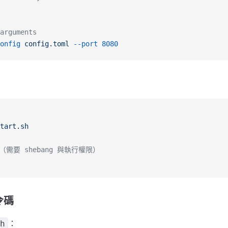
arguments
onfig
 config.toml
 --port
 8080
tart.sh
（需要 shebang 與執行權限）
令碼
：
h