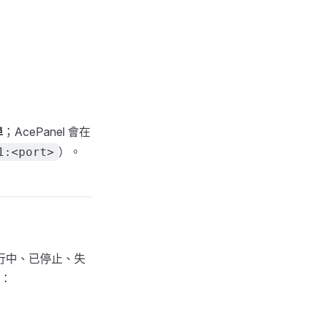
埠
；AcePanel 會在
）。
1:<port>
行中、已停止、失
以：