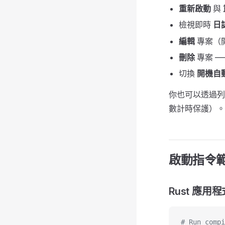
重新啟動
與
檢視即時
日
編輯
專案（
刪除
專案 —
切換
開機自
你也可以透過
數計時保護）。
啟動指令
Rust 應用程
# Run compi