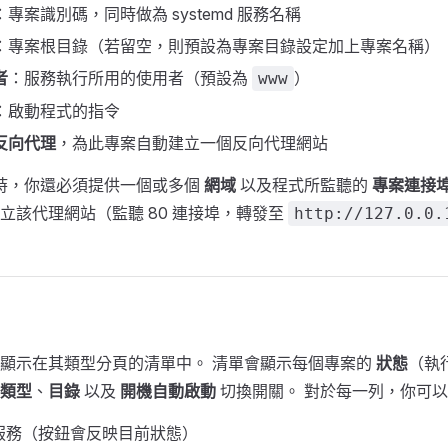
：專案識別碼，同時做為 systemd 服務名稱
：專案根目錄（若留空，則預設為專案目錄設定加上專案名稱）
者
：服務執行所用的使用者（預設為
）
www
：啟動程式的指令
反向代理
，為此專案自動建立一個反向代理網站
時，你還必須提供一個或多個
網域
以及程式所監聽的
專案連接
立該代理網站（監聽 80 連接埠，轉發至
http://127.0.0.
顯示在其類型分頁的清單中。 清單會顯示每個專案的
狀態
（執
類型
、
目錄
以及
開機自動啟動
切換開關。 對於每一列，你可
服務（按鈕會反映目前狀態）