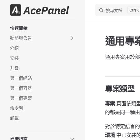
搜尋文檔
K
跳轉到內容
Sidebar Navigation
快速開始
通用專
動態與公告
介紹
通用專案用於部
安裝
升級
第一個網站
專案類型
第一個容器
第一個專案
專案
頁面依類
命令列
的都是同一種
卸載
對於特定語言
環境
中已安裝
進階指南