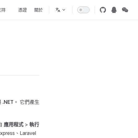
支持
🔥憑證
關於
與
.NET
。 它們產生
自
應用程式
>
執行
press、Laravel