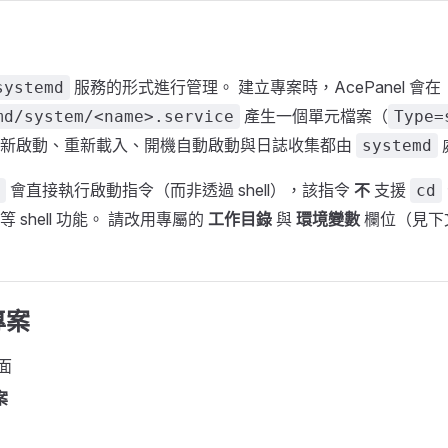
服務的形式進行管理。 建立專案時，AcePanel 會在
systemd
產生一個單元檔案（
md/system/<name>.service
Type=
重新啟動、重新載入、開機自動啟動與日誌收集都由
systemd
會直接執行啟動指令（而非透過 shell），該指令
不
支援
cd
 shell 功能。 請改用專屬的
工作目錄
與
環境變數
欄位（見下
專案
面
案