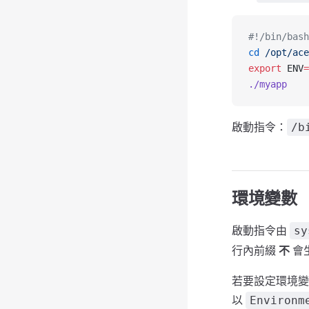
#!/bin/bash
cd
 /opt/ace
export
 ENV
=
./myapp
啟動指令：
/b
環境變數
啟動指令由
sy
行內前綴
不
會
若要設定環境
以
Environm