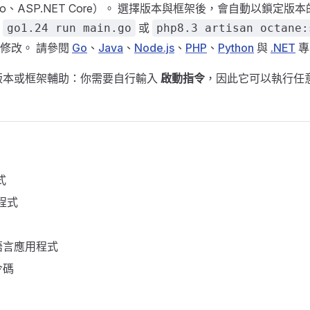
jango、ASP.NET Core）。 選擇版本與框架後，會自動以鎖定
如
或
go1.24 run main.go
php8.3 artisan octane:
修改。 請參閱
Go
、
Java
、
Node.js
、
PHP
、
Python
與
.NET
專
版本或框架輔助：你需要自行輸入
啟動指令
，因此它可以執行任
式
用程式
語言應用程式
令碼