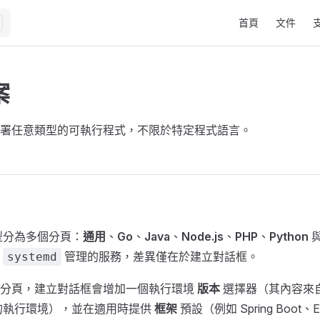
Main Navigation
首頁
文件
案
署任意類型的可執行程式，不限於特定程式語言。
型分為多個分頁：
通用
、
Go
、
Java
、
Node.js
、
PHP
、
Python
由
管理的服務，差異僅在於建立對話框。
systemd
的分頁，建立對話框會增加一個執行環境
版本
選擇器（其內容來
的執行環境），並在適用時提供
框架
預設（例如 Spring Boot、Ex