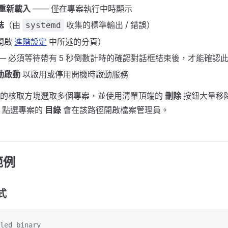
重新載入
—— 僅在專案執行中時顯示
誌
（由
收集的標準輸出 / 錯誤）
systemd
開啟
進階設定
中所述的分頁）
— 必須等待帶有 5 秒倒數計時的確認對話框結束後，才能確認
動啟動
以啟用或停用開機時啟動服務
列的核取方塊選取多個專案，並使用清單頂端的
刪除
按鈕大量移除
 點選專案的
目錄
會在該路徑開啟檔案管理員。
範例
式
led binary