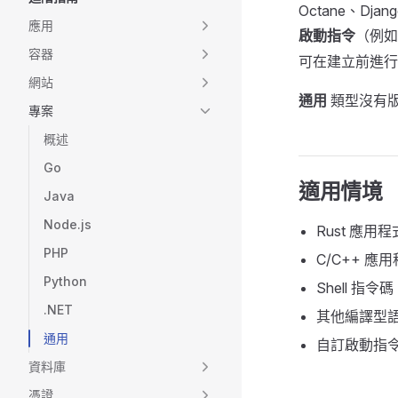
Octane、D
應用
啟動指令
（例
容器
可在建立前進行
網站
通用
類型沒有
專案
概述
Go
適用情境
Java
Node.js
Rust 應用程
PHP
C/C++ 應
Python
Shell 指令碼
.NET
其他編譯型
通用
自訂啟動指
資料庫
憑證